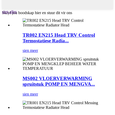
sien alles
Skryf jou boodskap hier en stuur dit vir ons
TR002 EN215 Head TRV Control
Termostatiese Radia...
sien meer
MS002 VLOERVERWARMING
spruitstuk POMP EN MENGVA...
sien meer