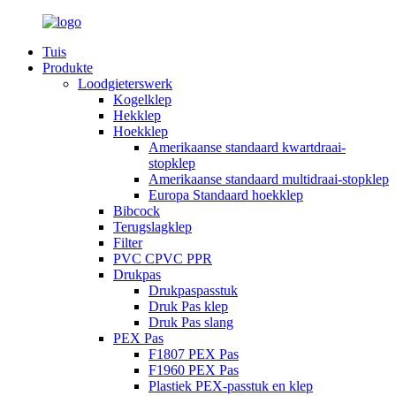
Tuis
Produkte
Loodgieterswerk
Kogelklep
Hekklep
Hoekklep
Amerikaanse standaard kwartdraai-
stopklep
Amerikaanse standaard multidraai-stopklep
Europa Standaard hoekklep
Bibcock
Terugslagklep
Filter
PVC CPVC PPR
Drukpas
Drukpaspasstuk
Druk Pas klep
Druk Pas slang
PEX Pas
F1807 PEX Pas
F1960 PEX Pas
Plastiek PEX-passtuk en klep