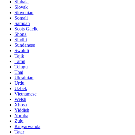
Sinhala
Slovak
Slovenian
Somali
Samoan
Scots Gaelic
Shona
Sindhi
Sundanese
Swahili
Tajik
Tamil
Telugu
Thai
Ukrainian
Urdu
Uzbek
Vietnamese
Welsh
Xhosa
Yiddish
Yoruba
Zulu
Kinyarwanda
Tatar