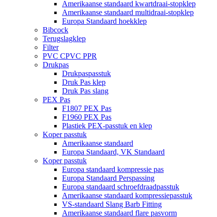
Amerikaanse standaard kwartdraai-stopklep
Amerikaanse standaard multidraai-stopklep
Europa Standaard hoekklep
Bibcock
Terugslagklep
Filter
PVC CPVC PPR
Drukpas
Drukpaspasstuk
Druk Pas klep
Druk Pas slang
PEX Pas
F1807 PEX Pas
F1960 PEX Pas
Plastiek PEX-passtuk en klep
Koper passtuk
Amerikaanse standaard
Europa Standaard, VK Standaard
Koper passtuk
Europa standaard kompressie pas
Europa Standaard Perspassing
Europa standaard schroefdraadpasstuk
Amerikaanse standaard kompressiepasstuk
VS-standaard Slang Barb Fitting
Amerikaanse standaard flare pasvorm