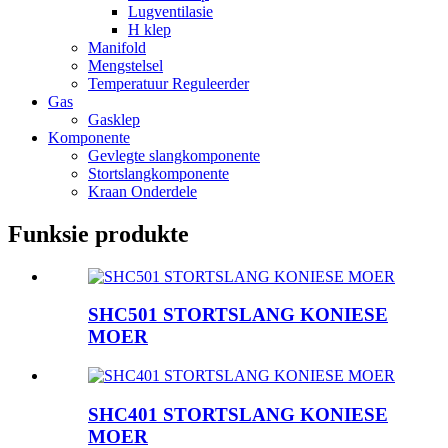
Lugventilasie
H klep
Manifold
Mengstelsel
Temperatuur Reguleerder
Gas
Gasklep
Komponente
Gevlegte slangkomponente
Stortslangkomponente
Kraan Onderdele
Funksie produkte
SHC501 STORTSLANG KONIESE
MOER
SHC401 STORTSLANG KONIESE
MOER