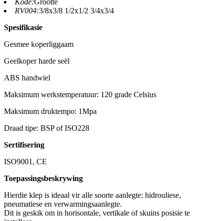
Kode:
Grootte
RV004:
3/8x3/8 1/2x1/2 3/4x3/4
Spesifikasie
Gesmee koperliggaam
Geelkoper harde seël
ABS handwiel
Maksimum werkstemperatuur: 120 grade Celsius
Maksimum druktempo: 1Mpa
Draad tipe: BSP of ISO228
Sertifisering
ISO9001, CE
Toepassingsbeskrywing
Hierdie klep is ideaal vir alle soorte aanlegte: hidrouliese,
pneumatiese en verwarmingsaanlegte.
Dit is geskik om in horisontale, vertikale of skuins posisie te