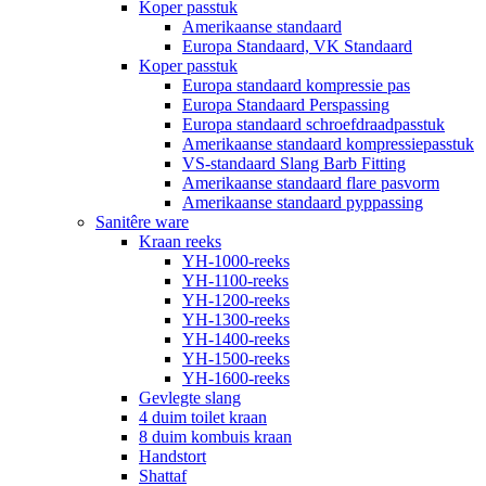
Koper passtuk
Amerikaanse standaard
Europa Standaard, VK Standaard
Koper passtuk
Europa standaard kompressie pas
Europa Standaard Perspassing
Europa standaard schroefdraadpasstuk
Amerikaanse standaard kompressiepasstuk
VS-standaard Slang Barb Fitting
Amerikaanse standaard flare pasvorm
Amerikaanse standaard pyppassing
Sanitêre ware
Kraan reeks
YH-1000-reeks
YH-1100-reeks
YH-1200-reeks
YH-1300-reeks
YH-1400-reeks
YH-1500-reeks
YH-1600-reeks
Gevlegte slang
4 duim toilet kraan
8 duim kombuis kraan
Handstort
Shattaf