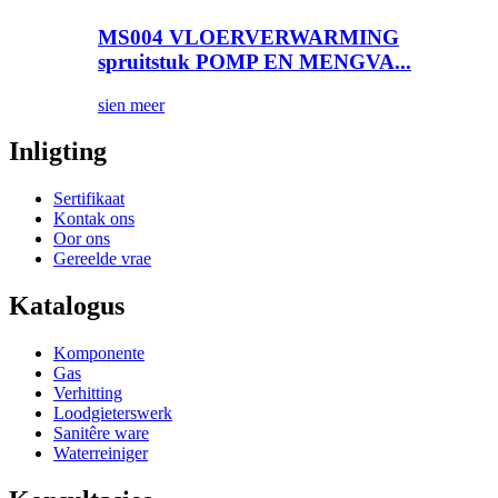
MS004 VLOERVERWARMING
spruitstuk POMP EN MENGVA...
sien meer
Inligting
Sertifikaat
Kontak ons
Oor ons
Gereelde vrae
Katalogus
Komponente
Gas
Verhitting
Loodgieterswerk
Sanitêre ware
Waterreiniger