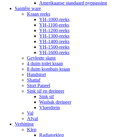
Amerikaanse standaard pyppassing
Sanitêre ware
Kraan reeks
YH-1000-reeks
YH-1100-reeks
YH-1200-reeks
YH-1300-reeks
YH-1400-reeks
YH-1500-reeks
YH-1600-reeks
Gevlegte slang
4 duim toilet kraan
8 duim kombuis kraan
Handstort
Shattaf
Stort Paneel
Sink sif en dreineer
Sink sif
Wasbak dreineer
Vloerdrein
Val
Afval
Verhitting
Klep
Radiatorklep